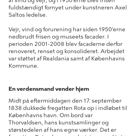
af vind og vejr, og i 1950’erne blev frisen
fuldstændigt fornyet under kunstneren Axel
Saltos ledelse.
Vejr, vind og forurening har siden 1950’erne
nedbrudt frisen og museets facader. I
perioden 2001-2008 blev facaderne derfor
renoveret, renset og konsolideret. Arbejdet
var støttet af Realdania samt af Københavns
Kommune.
En verdensmand vender hjem
Midt på eftermiddagen den 17. september
1838 dukkede fregatten Rota op i indløbet til
Københavns havn. Om bord var
Thorvaldsen, hans kunstsamlinger og
størstedelen af hans egne værker. Det er