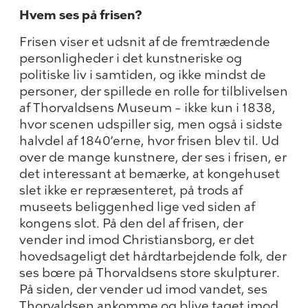
Hvem ses på frisen?
Frisen viser et udsnit af de fremtrædende
personligheder i det kunstneriske og
politiske liv i samtiden, og ikke mindst de
personer, der spillede en rolle for tilblivelsen
af Thorvaldsens Museum – ikke kun i 1838,
hvor scenen udspiller sig, men også i sidste
halvdel af 1840’erne, hvor frisen blev til. Ud
over de mange kunstnere, der ses i frisen, er
det interessant at bemærke, at kongehuset
slet ikke er repræsenteret, på trods af
museets beliggenhed lige ved siden af
kongens slot. På den del af frisen, der
vender ind imod Christiansborg, er det
hovedsageligt det hårdtarbejdende folk, der
ses bœre på Thorvaldsens store skulpturer.
På siden, der vender ud imod vandet, ses
Thorvaldsen ankomme og blive taget imod