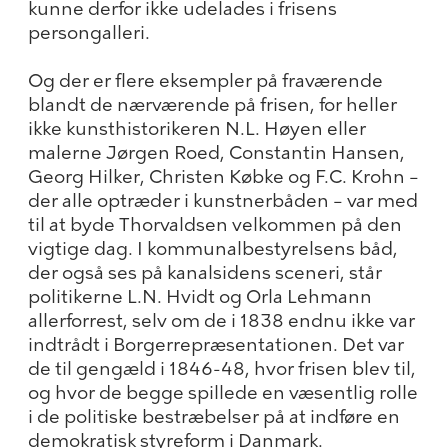
kunne derfor ikke udelades i frisens
persongalleri.
Og der er flere eksempler på fraværende
blandt de nærværende på frisen, for heller
ikke kunsthistorikeren N.L. Høyen eller
malerne Jørgen Roed, Constantin Hansen,
Georg Hilker, Christen Købke og F.C. Krohn –
der alle optræder i kunstnerbåden – var med
til at byde Thorvaldsen velkommen på den
vigtige dag. I kommunalbestyrelsens båd,
der også ses på kanalsidens sceneri, står
politikerne L.N. Hvidt og Orla Lehmann
allerforrest, selv om de i 1838 endnu ikke var
indtrådt i Borgerrepræsentationen. Det var
de til gengæld i 1846-48, hvor frisen blev til,
og hvor de begge spillede en væsentlig rolle
i de politiske bestræbelser på at indføre en
demokratisk styreform i Danmark.