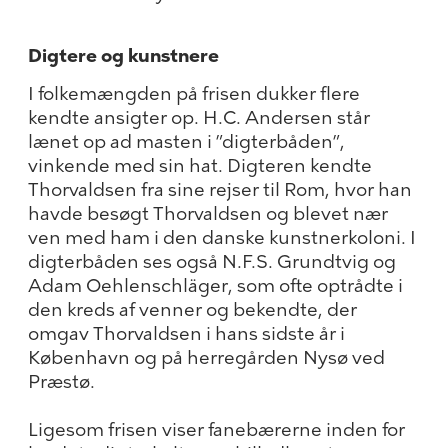
Digtere og kunstnere
I folkemængden på frisen dukker flere
kendte ansigter op. H.C. Andersen står
lænet op ad masten i ”digterbåden”,
vinkende med sin hat. Digteren kendte
Thorvaldsen fra sine rejser til Rom, hvor han
havde besøgt Thorvaldsen og blevet nær
ven med ham i den danske kunstnerkoloni. I
digterbåden ses også N.F.S. Grundtvig og
Adam Oehlenschläger, som ofte optrådte i
den kreds af venner og bekendte, der
omgav Thorvaldsen i hans sidste år i
København og på herregården Nysø ved
Præstø.
Ligesom frisen viser fanebærerne inden for